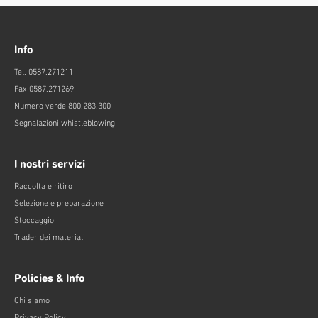
Info
Tel. 0587.271211
Fax 0587.271269
Numero verde 800.283.300
Segnalazioni whistleblowing
I nostri servizi
Raccolta e ritiro
Selezione e preparazione
Stoccaggio
Trader dei materiali
Policies & Info
Chi siamo
Privacy Policy