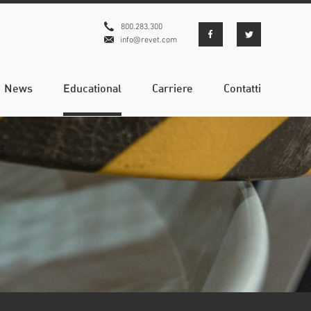
800.283.300
info@revet.com
News
Educational
Carriere
Contatti