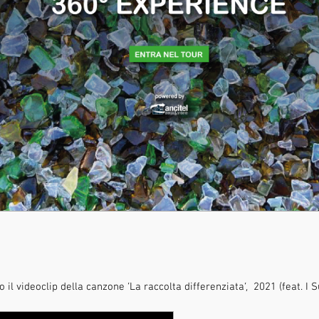
il videoclip della canzone ‘La raccolta differenziata’, 2021 (feat. I Sup