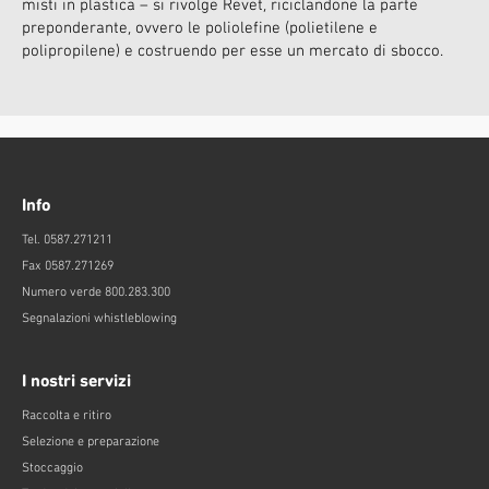
misti in plastica – si rivolge Revet, riciclandone la parte
preponderante, ovvero le poliolefine (polietilene e
polipropilene) e costruendo per esse un mercato di sbocco.
Info
Tel. 0587.271211
Fax 0587.271269
Numero verde 800.283.300
Segnalazioni whistleblowing
I nostri servizi
Raccolta e ritiro
Selezione e preparazione
Stoccaggio