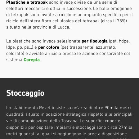
Plastiche e tetrapak
sono invece divise da una serie di
selettori meccanici e ottici in successione. Le balle omogenee
di tetrapak sono inviate a riciclo in un impianto specifico per il
riciclo dell’intera fibra cellulosica del tetrapak (circa il 75%)
situato nella provincia di Lucca.
Le plastiche sono invece selezionate
per tipologia
(pet, hdpe,
ldpe, pp, ps…) e
per colore
(pet trasparente, azzurrato,
colorato) e avviate a riciclo presso le aziende consorziate col
sistema
Corepla
.
Stoccaggio
Lo stabilimento Revet insiste su un’area di oltre 90mila metri
quadrati, situato in posizione strategica rispetto alle principali
vie di comunicazione della Toscana. Le superfici coperte
disponibili per ospitare impianti e stoccaggi sono circa 27mila
metri quadrati ai quali si aggiungono le aree a disposizione