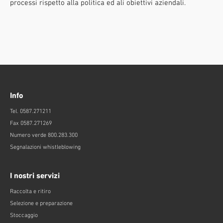
processi rispetto alla politica ed ali obiettivi aziendali.
Info
Tel. 0587.271211
Fax 0587.271269
Numero verde 800.283.300
Segnalazioni whistleblowing
I nostri servizi
Raccolta e ritiro
Selezione e preparazione
Stoccaggio