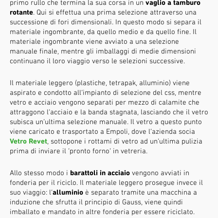
primo rullo che termina la sua corsa in un
vaglio a tamburo
rotante
. Qui si effettua una prima selezione attraverso una
successione di fori dimensionali. In questo modo si separa il
materiale ingombrante, da quello medio e da quello fine. Il
materiale ingombrante viene avviato a una selezione
manuale finale, mentre gli imballaggi di medie dimensioni
continuano il loro viaggio verso le selezioni successive.
Il materiale leggero (plastiche, tetrapak, alluminio) viene
aspirato e condotto all’impianto di selezione del css, mentre
vetro e acciaio vengono separati per mezzo di calamite che
attraggono l’acciaio e la banda stagnata, lasciando che il vetro
subisca un’ultima selezione manuale. Il vetro a questo punto
viene caricato e trasportato a Empoli, dove l’azienda socia
Vetro Revet
, sottopone i rottami di vetro ad un’ultima pulizia
prima di inviare il ‘pronto forno’ in vetreria.
Allo stesso modo i
barattoli in acciaio
vengono avviati in
fonderia per il riciclo. Il materiale leggero prosegue invece il
suo viaggio: l’
alluminio
è separato tramite una macchina a
induzione che sfrutta il principio di Gauss, viene quindi
imballato e mandato in altre fonderia per essere riciclato.