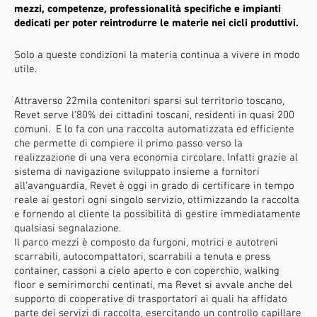
mezzi, competenze, professionalità specifiche e impianti
dedicati per poter reintrodurre le materie nei cicli produttivi.
Solo a queste condizioni la materia continua a vivere in modo
utile.
Attraverso 22mila contenitori sparsi sul territorio toscano,
Revet serve l’80% dei cittadini toscani, residenti in quasi 200
comuni. E lo fa con una raccolta automatizzata ed efficiente
che permette di compiere il primo passo verso la
realizzazione di una vera economia circolare. Infatti grazie al
sistema di navigazione sviluppato insieme a fornitori
all’avanguardia, Revet è oggi in grado di certificare in tempo
reale ai gestori ogni singolo servizio, ottimizzando la raccolta
e fornendo al cliente la possibilità di gestire immediatamente
qualsiasi segnalazione.
Il parco mezzi è composto da furgoni, motrici e autotreni
scarrabili, autocompattatori, scarrabili a tenuta e press
container, cassoni a cielo aperto e con coperchio, walking
floor e semirimorchi centinati, ma Revet si avvale anche del
supporto di cooperative di trasportatori ai quali ha affidato
parte dei servizi di raccolta, esercitando un controllo capillare