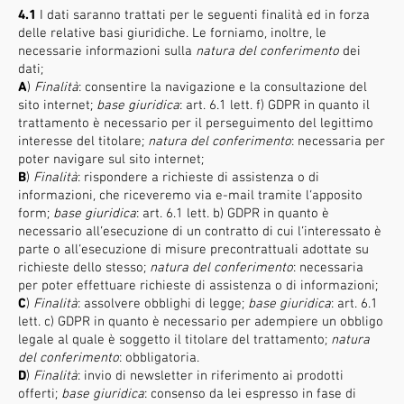
4.1
I dati saranno trattati per le seguenti finalità ed in forza
delle relative basi giuridiche. Le forniamo, inoltre, le
necessarie informazioni sulla
natura del conferimento
dei
dati;
A
)
Finalità
: consentire la navigazione e la consultazione del
sito internet;
base giuridica
: art. 6.1 lett. f) GDPR in quanto il
trattamento è necessario per il perseguimento del legittimo
interesse del titolare;
natura del conferimento
: necessaria per
poter navigare sul sito internet;
B
)
Finalità
: rispondere a richieste di assistenza o di
informazioni, che riceveremo via e-mail tramite l’apposito
form;
base giuridica
: art. 6.1 lett. b) GDPR in quanto è
necessario all’esecuzione di un contratto di cui l’interessato è
parte o all’esecuzione di misure precontrattuali adottate su
richieste dello stesso;
natura del conferimento
: necessaria
per poter effettuare richieste di assistenza o di informazioni;
C
)
Finalità
: assolvere obblighi di legge;
base giuridica
: art. 6.1
lett. c) GDPR in quanto è necessario per adempiere un obbligo
legale al quale è soggetto il titolare del trattamento;
natura
del conferimento
: obbligatoria.
D
)
Finalità
: invio di newsletter in riferimento ai prodotti
offerti;
base giuridica
: consenso da lei espresso in fase di