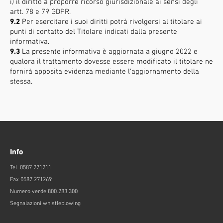
i) il diritto a proporre ricorso giurisdizionale ai sensi degli
artt. 78 e 79 GDPR.
9.2
Per esercitare i suoi diritti potrà rivolgersi al titolare ai
punti di contatto del Titolare indicati dalla presente
informativa.
9.3
La presente informativa è aggiornata a giugno 2022 e
qualora il trattamento dovesse essere modificato il titolare ne
fornirà apposita evidenza mediante l’aggiornamento della
stessa.
Info
Tel. 0587.271211
Fax 0587.271269
Numero verde 800.283.300
Segnalazioni whistleblowing