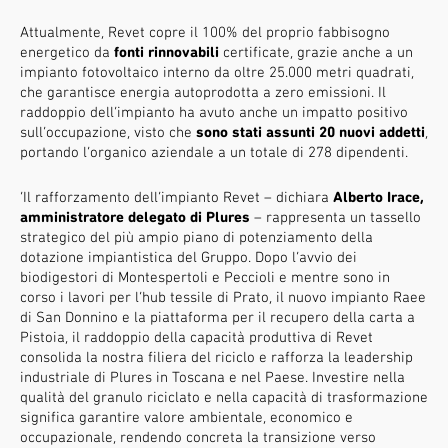
Attualmente, Revet copre il 100% del proprio fabbisogno
energetico da
fonti rinnovabili
certificate, grazie anche a un
impianto fotovoltaico interno da oltre 25.000 metri quadrati,
che garantisce energia autoprodotta a zero emissioni. Il
raddoppio dell’impianto ha avuto anche un impatto positivo
sull’occupazione, visto che
sono stati assunti 20 nuovi addetti
,
portando l’organico aziendale a un totale di 278 dipendenti.
‘Il rafforzamento dell’impianto Revet – dichiara
Alberto Irace,
amministratore delegato di Plures
– rappresenta un tassello
strategico del più ampio piano di potenziamento della
dotazione impiantistica del Gruppo. Dopo l’avvio dei
biodigestori di Montespertoli e Peccioli e mentre sono in
corso i lavori per l’hub tessile di Prato, il nuovo impianto Raee
di San Donnino e la piattaforma per il recupero della carta a
Pistoia, il raddoppio della capacità produttiva di Revet
consolida la nostra filiera del riciclo e rafforza la leadership
industriale di Plures in Toscana e nel Paese. Investire nella
qualità del granulo riciclato e nella capacità di trasformazione
significa garantire valore ambientale, economico e
occupazionale, rendendo concreta la transizione verso