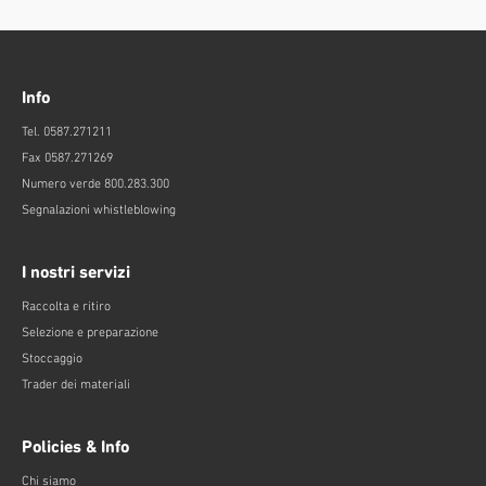
Info
Tel. 0587.271211
Fax 0587.271269
Numero verde 800.283.300
Segnalazioni whistleblowing
I nostri servizi
Raccolta e ritiro
Selezione e preparazione
Stoccaggio
Trader dei materiali
Policies & Info
Chi siamo