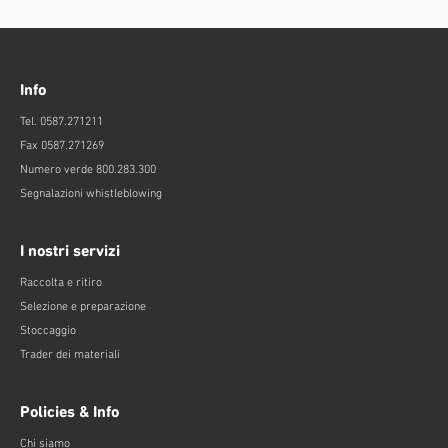
Info
Tel. 0587.271211
Fax 0587.271269
Numero verde 800.283.300
Segnalazioni whistleblowing
I nostri servizi
Raccolta e ritiro
Selezione e preparazione
Stoccaggio
Trader dei materiali
Policies & Info
Chi siamo