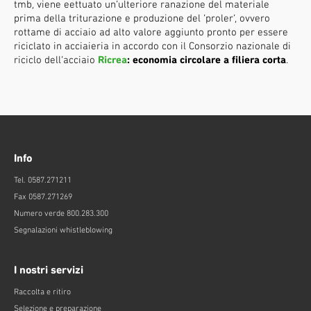
tmb, viene eettuato un’ulteriore ranazione del materiale
prima della triturazione e produzione del ‘proler’, ovvero
rottame di acciaio ad alto valore aggiunto pronto per essere
riciclato in acciaieria in accordo con il Consorzio nazionale di
riciclo dell’acciaio
Ricrea
: economia circolare a filiera corta
.
Info
Tel. 0587.271211
Fax 0587.271269
Numero verde 800.283.300
Segnalazioni whistleblowing
I nostri servizi
Raccolta e ritiro
Selezione e preparazione